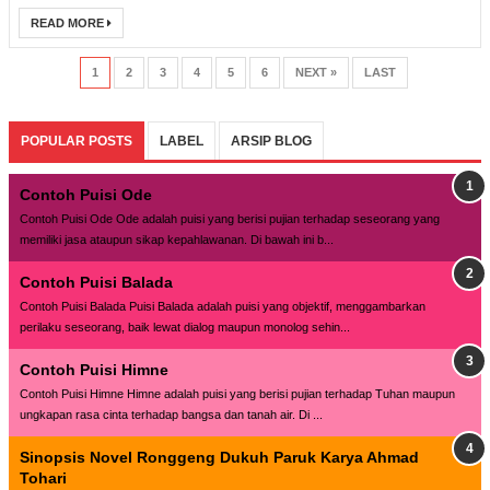
READ MORE
1
2
3
4
5
6
NEXT »
LAST
POPULAR POSTS
LABEL
ARSIP BLOG
Contoh Puisi Ode
Contoh Puisi Ode Ode adalah puisi yang berisi pujian terhadap seseorang yang
memiliki jasa ataupun sikap kepahlawanan. Di bawah ini b...
Contoh Puisi Balada
Contoh Puisi Balada Puisi Balada adalah puisi yang objektif, menggambarkan
perilaku seseorang, baik lewat dialog maupun monolog sehin...
Contoh Puisi Himne
Contoh Puisi Himne Himne adalah puisi yang berisi pujian terhadap Tuhan maupun
ungkapan rasa cinta terhadap bangsa dan tanah air. Di ...
Sinopsis Novel Ronggeng Dukuh Paruk Karya Ahmad
Tohari