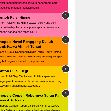
jektif, menggambarkan perilaku seseorang, baik
wat dialog maupun monolog sehin...
ontoh Puisi Himne
ntoh Puisi Himne Himne adalah puisi yang berisi
jian terhadap Tuhan maupun ungkapan rasa cinta
rhadap bangsa dan tanah air. Di ...
inopsis Novel Ronggeng Dukuh
aruk Karya Ahmad Tohari
nopsis Novel Ronggeng Dukuh Paruk Karya Ahmad
hari - Selamat malam, selamat berjumpa lagi dengan
og MJ Brigaseli. Pada kesempatan ka...
ontoh Puisi Elegi
ntoh Puisi Elegi Elegi adalah Puisi ratapan yang
ngungkapkan rasa pedih dan kedukaan seseorang.
 bawah ini adalah beberapa cont...
inopsis Cerpen Robohnya Surau Kami
rya A.A. Navis
nopsis Cerpen Robohnya Surau Kami Karya A.A.
vis - Selamat siang, selamat berjumpa lagi dengan