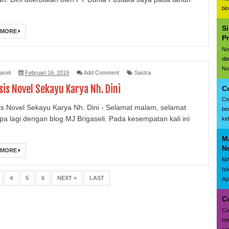
bl
S
 MORE
P
No
di
No
aseli
Februari 16, 2019
Add Comment
Sastra
sis Novel Sekayu Karya Nh. Dini
C
Co
is Novel Sekayu Karya Nh. Dini - Selamat malam, selamat
be
pa lagi dengan blog MJ Brigaseli. Pada kesempatan kali ini
ke
Ma
N
 MORE
MA
Is
4
5
6
NEXT »
LAST
Apr
Co
Co
me