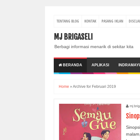
TENTANG BLOG
KONTAK
PASANG IKLAN
DISCLA
MJ BRIGASELI
Berbagi informasi menarik di sekitar kita
BERANDA
APLIKASI
INDRAMAY
Home
»
Archive for Februari 2019
mj brig
Sinop
Sinops
malam,