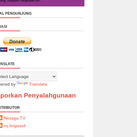
tting, maupun rangkaian pe...
AL PENGUNJUNG
ASI
NSLATE
ered by
Translate
porkan Penyalahgunaan
NTRIBUTOR
Nesaga TV
mj brigaseli