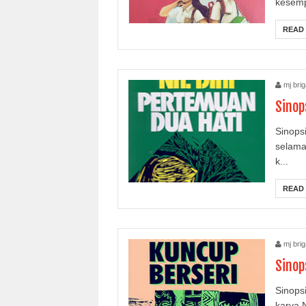
kesemp
READ
mj brig
Sinop
Sinops
selama
k...
READ
mj brig
Sinop
Sinops
karya 