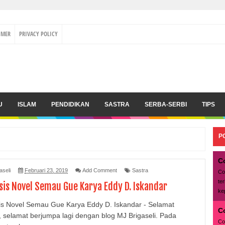
IMER
PRIVACY POLICY
U
ISLAM
PENDIDIKAN
SASTRA
SERBA-SERBI
TIPS
P
C
aseli
Februari 23, 2019
Add Comment
Sastra
Co
te
sis Novel Semau Gue Karya Eddy D. Iskandar
ke
is Novel Semau Gue Karya Eddy D. Iskandar - Selamat
C
 selamat berjumpa lagi dengan blog MJ Brigaseli. Pada
Co