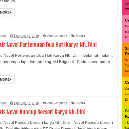
atan ka...
ob
le
 MORE
C
Co
pu
aseli
Februari 18, 2019
Add Comment
Sastra
te
sis Novel Pertemuan Dua Hati Karya Nh. Dini
S
P
is Novel Pertemuan Dua Hati Karya Nh. Dini - Selamat malam,
Si
t berjumpa lagi dengan blog MJ Brigaseli. Pada kesempatan
To
bl
 MORE
C
Co
me
Di
aseli
Februari 17, 2019
Add Comment
Sastra
S
sis Novel Kuncup Berseri Karya Nh. Dini
Ka
is Novel Kuncup Berseri karya Nh. Dini - Novel Kuncup Berseri
Si
Na
Nh. Dini diterbitkan oleh PT Dunia Pustaka Jaya pada tahun