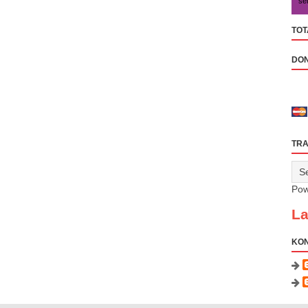
se
TOT
DON
TRA
Pow
La
KO