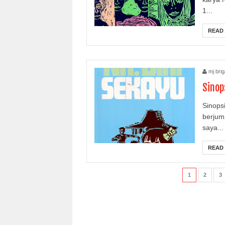
1...
READ
mj brig
Sinop
Sinops
berjum
saya...
READ
1
2
3