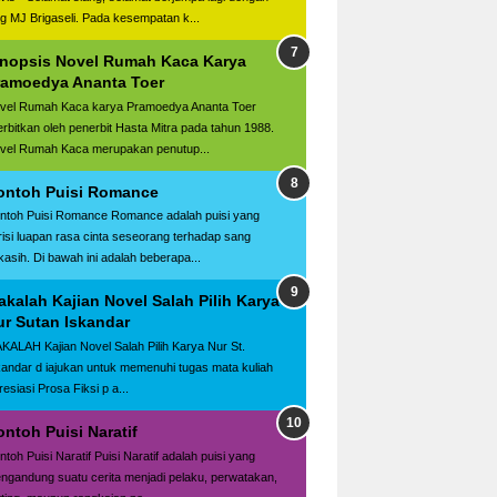
og MJ Brigaseli. Pada kesempatan k...
inopsis Novel Rumah Kaca Karya
ramoedya Ananta Toer
vel Rumah Kaca karya Pramoedya Ananta Toer
terbitkan oleh penerbit Hasta Mitra pada tahun 1988.
vel Rumah Kaca merupakan penutup...
ontoh Puisi Romance
ntoh Puisi Romance Romance adalah puisi yang
risi luapan rasa cinta seseorang terhadap sang
kasih. Di bawah ini adalah beberapa...
kalah Kajian Novel Salah Pilih Karya
ur Sutan Iskandar
KALAH Kajian Novel Salah Pilih Karya Nur St.
kandar d iajukan untuk memenuhi tugas mata kuliah
esiasi Prosa Fiksi p a...
ntoh Puisi Naratif
ntoh Puisi Naratif Puisi Naratif adalah puisi yang
ngandung suatu cerita menjadi pelaku, perwatakan,