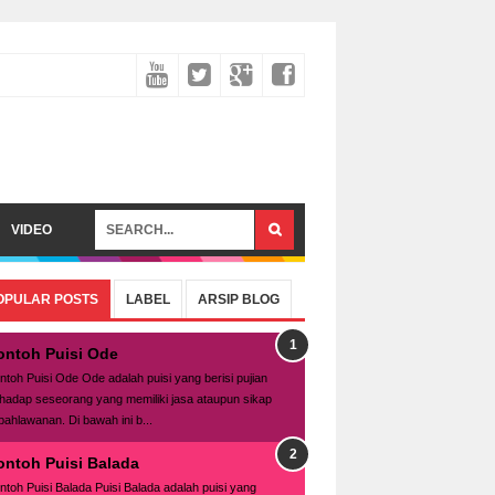
VIDEO
OPULAR POSTS
LABEL
ARSIP BLOG
ontoh Puisi Ode
ntoh Puisi Ode Ode adalah puisi yang berisi pujian
rhadap seseorang yang memiliki jasa ataupun sikap
pahlawanan. Di bawah ini b...
ontoh Puisi Balada
ntoh Puisi Balada Puisi Balada adalah puisi yang