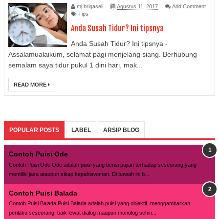
mj brigaseli
Agustus 11, 2017
Add Comment
Tips
Anda Susah Tidur? Ini tipsnya
Anda Susah Tidur? Ini tipsnya -
Assalamualaikum, selamat pagi menjelang siang. Berhubung
semalam saya tidur pukul 1 dini hari, mak...
READ MORE
POPULAR POSTS
LABEL
ARSIP BLOG
Contoh Puisi Ode
Contoh Puisi Ode Ode adalah puisi yang berisi pujian terhadap seseorang yang
memiliki jasa ataupun sikap kepahlawanan. Di bawah ini b...
Contoh Puisi Balada
Contoh Puisi Balada Puisi Balada adalah puisi yang objektif, menggambarkan
perilaku seseorang, baik lewat dialog maupun monolog sehin...