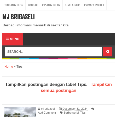
TENTANG BLOG
KONTAK
PASANG IKLAN
DISCLAIMER
PRIVACY POLICY
MJ BRIGASELI
Berbagi informasi menarik di sekitar kita
MENU
Home
»
Tips
Tampilkan postingan dengan label
Tips
.
Tampilkan
semua postingan
mj brigaseli
Desember 31, 2024
Add Comment
Serba-serbi
,
Tips