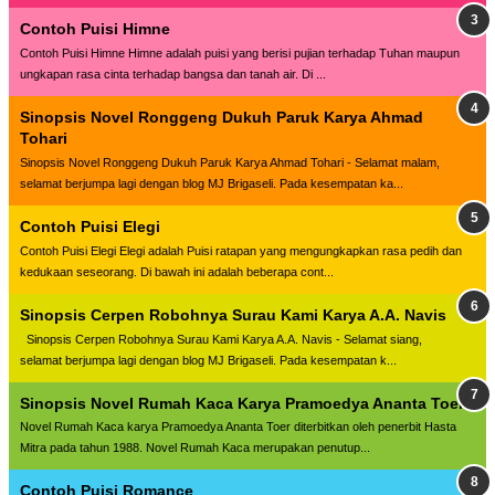
Contoh Puisi Himne
Contoh Puisi Himne Himne adalah puisi yang berisi pujian terhadap Tuhan maupun
ungkapan rasa cinta terhadap bangsa dan tanah air. Di ...
Sinopsis Novel Ronggeng Dukuh Paruk Karya Ahmad
Tohari
Sinopsis Novel Ronggeng Dukuh Paruk Karya Ahmad Tohari - Selamat malam,
selamat berjumpa lagi dengan blog MJ Brigaseli. Pada kesempatan ka...
Contoh Puisi Elegi
Contoh Puisi Elegi Elegi adalah Puisi ratapan yang mengungkapkan rasa pedih dan
kedukaan seseorang. Di bawah ini adalah beberapa cont...
Sinopsis Cerpen Robohnya Surau Kami Karya A.A. Navis
Sinopsis Cerpen Robohnya Surau Kami Karya A.A. Navis - Selamat siang,
selamat berjumpa lagi dengan blog MJ Brigaseli. Pada kesempatan k...
Sinopsis Novel Rumah Kaca Karya Pramoedya Ananta Toer
Novel Rumah Kaca karya Pramoedya Ananta Toer diterbitkan oleh penerbit Hasta
Mitra pada tahun 1988. Novel Rumah Kaca merupakan penutup...
Contoh Puisi Romance