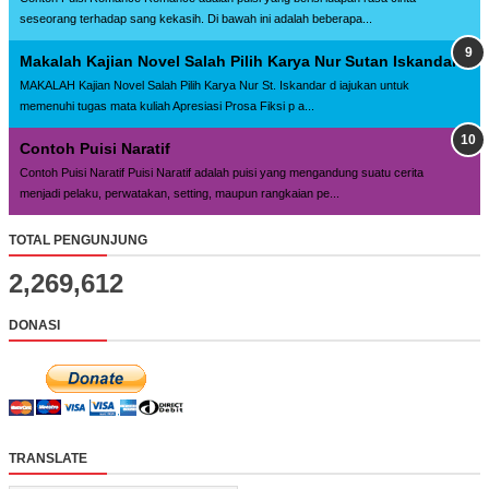
seseorang terhadap sang kekasih. Di bawah ini adalah beberapa...
Makalah Kajian Novel Salah Pilih Karya Nur Sutan Iskandar
MAKALAH Kajian Novel Salah Pilih Karya Nur St. Iskandar d iajukan untuk
memenuhi tugas mata kuliah Apresiasi Prosa Fiksi p a...
Contoh Puisi Naratif
Contoh Puisi Naratif Puisi Naratif adalah puisi yang mengandung suatu cerita
menjadi pelaku, perwatakan, setting, maupun rangkaian pe...
TOTAL PENGUNJUNG
2,269,612
DONASI
TRANSLATE