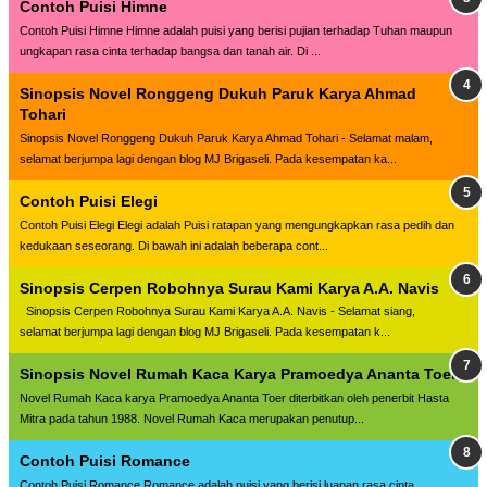
Contoh Puisi Himne
Contoh Puisi Himne Himne adalah puisi yang berisi pujian terhadap Tuhan maupun
ungkapan rasa cinta terhadap bangsa dan tanah air. Di ...
Sinopsis Novel Ronggeng Dukuh Paruk Karya Ahmad
Tohari
Sinopsis Novel Ronggeng Dukuh Paruk Karya Ahmad Tohari - Selamat malam,
selamat berjumpa lagi dengan blog MJ Brigaseli. Pada kesempatan ka...
Contoh Puisi Elegi
Contoh Puisi Elegi Elegi adalah Puisi ratapan yang mengungkapkan rasa pedih dan
kedukaan seseorang. Di bawah ini adalah beberapa cont...
Sinopsis Cerpen Robohnya Surau Kami Karya A.A. Navis
Sinopsis Cerpen Robohnya Surau Kami Karya A.A. Navis - Selamat siang,
selamat berjumpa lagi dengan blog MJ Brigaseli. Pada kesempatan k...
Sinopsis Novel Rumah Kaca Karya Pramoedya Ananta Toer
Novel Rumah Kaca karya Pramoedya Ananta Toer diterbitkan oleh penerbit Hasta
Mitra pada tahun 1988. Novel Rumah Kaca merupakan penutup...
Contoh Puisi Romance
Contoh Puisi Romance Romance adalah puisi yang berisi luapan rasa cinta