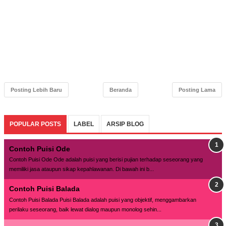
Posting Lebih Baru
Beranda
Posting Lama
POPULAR POSTS
LABEL
ARSIP BLOG
Contoh Puisi Ode
Contoh Puisi Ode Ode adalah puisi yang berisi pujian terhadap seseorang yang
memiliki jasa ataupun sikap kepahlawanan. Di bawah ini b...
Contoh Puisi Balada
Contoh Puisi Balada Puisi Balada adalah puisi yang objektif, menggambarkan
perilaku seseorang, baik lewat dialog maupun monolog sehin...